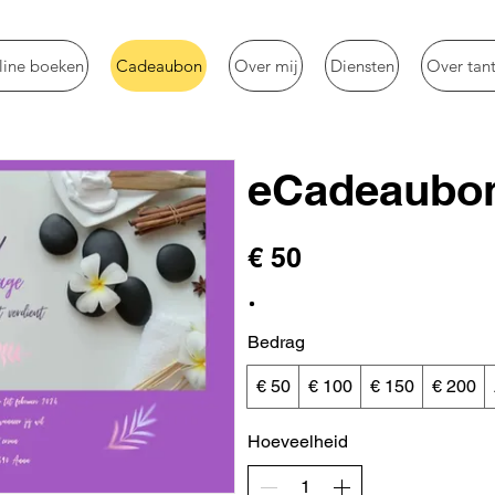
line boeken
Cadeaubon
Over mij
Diensten
Over tan
eCadeaubo
€ 50
Bedrag
€ 50
€ 100
€ 150
€ 200
Hoeveelheid