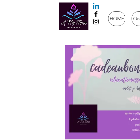
HOME
On