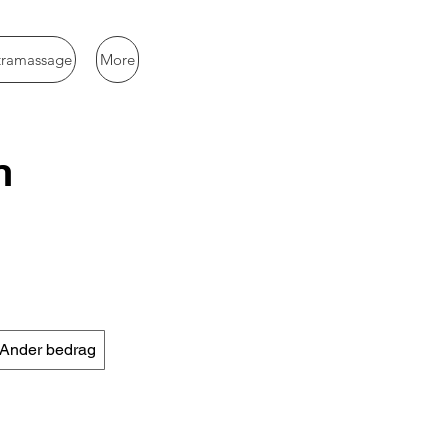
tramassage
More
n
Ander bedrag