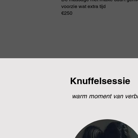
voorzie wat extra tijd
€250
Boek nu
Knuffelsessie
warm moment van verbin