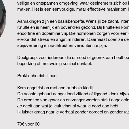
veilige en ontspannen omgeving, waar deelnemers zich op 
maken. Het is een eenvoudige, maar effectieve manier om li
Aanrakingen zijn een basisbehoefte. Wens jij ze zacht, inte
Knuffelen is heerlijk en bovendien gezond. Bij knuffelen 
endorfine en dopamine vrij. Die hormonen zorgen voor een 
ervoor dat stress en angst minderen. Daarnaast doen ze de
spijsvertering en nachtrust en verlichten ze pijn.
Doelgroep: voor iedereen die er nood of gebrek aan heeft 
beperking of met weinig sociaal contact.
Praktische richtlijnen:
Kom opgefrist en met confortabele kledij.
De sessie gebeurt aangekleed zittend of liggend, denk bijvoo
De grenzen van gever en ontvanger worden strikt nageleefd
Je geeft aan wat je leuk vindt of waar je nood aan hebt.
Ik luister graag naar je verhaal zonder oordeel en zonder raa
70€ voor 60'