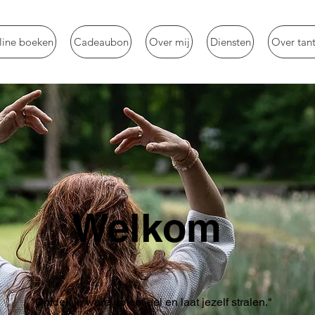
line boeken
Cadeaubon
Over mij
Diensten
Over tan
Welkom
"Ontdek je ware potentieel en laat jezelf stralen."