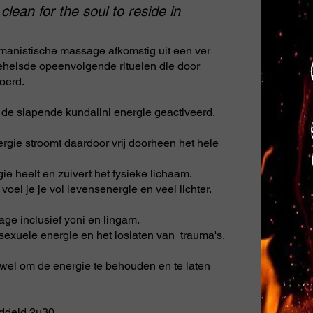
 clean
for the soul to reside in
jamanistische massage afkomstig uit een ver
behelsde opeenvolgende rituelen die door
oerd.
 de slapende kundalini energie geactiveerd.
rgie stroomt daardoor vrij doorheen het hele
e heelt en zuivert het fysieke lichaam.
oel je je vol levensenergie en veel lichter.
ge inclusief yoni en lingam.
sexuele energie en het loslaten van trauma's,
 wel om de energie te behouden en te laten
iddeld 2u30