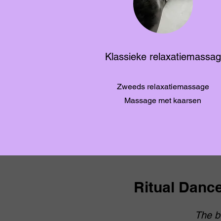
Klassieke relaxatiemassa
Zweeds relaxatiemassage
Massage met kaarsen
Ritual Dance
The b