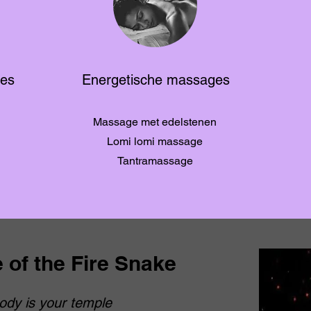
ges
Energetische massages
Massage met edelstenen
Lomi lomi massage
Tantramassage
 of the Fire Snake
ody is your temple