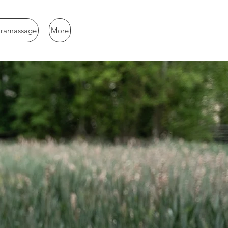
tramassage
More