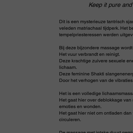
Keep it pure and
Dit is een mysterieuze tantrisch s
veleden matriachaal tijdperk. Het 
tempelpriesteressen werden uitgev
Bij deze bijzondere massage wordt
Het vuur verbrandt en reinigt.
Deze krachtige zuivere sexuele ene
lichaam.
Deze feminine Shakti slangenenergi
Door het verhogen van de vibraties v
Het is een volledige lichaamsmassa
Het gaat hier over deblokkage van 
emoties en wonden.
Het gaat hier niet om ontladen dan
circuleren.
De massage met intake duurt gem